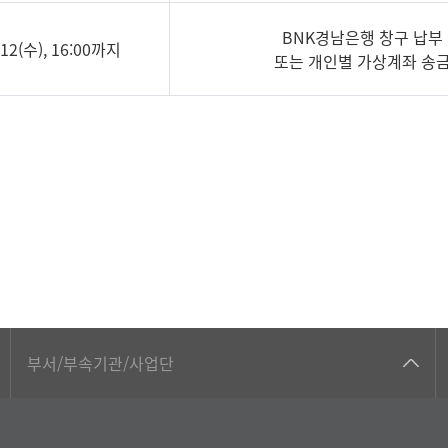
BNK경남은행 창구 납부
8.12(수), 16:00까지
또는 개인별 가상계좌 송
공동기기센터
부서/부속기관/사업단
공학교육혁신센터
과학영재교육원