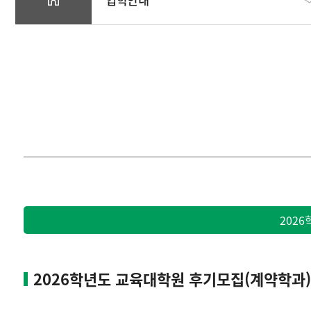
대학원안내
입학안내
전공안내
학사안내
202
교원자격 취득
커뮤니티
2026학년도 교육대학원 후기모집(계약학과