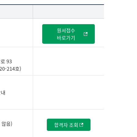
원서접수
바로가기
로 93
-214호)
안내
 않음)
합격자 조회