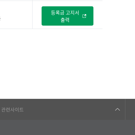
등록금 고지서
금
출력
건강가정지원센터
관련사이트
교수협의회
구내(경남)은행