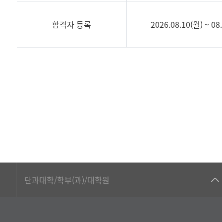
합격자 등록
2026.08.10(월) ~ 0
2026 교
육
대
학
원
신
입
생
모
집 일
■인문대학
정
단과대학/학부(과)/대학원
▷국어국문학부
▷영어영문학과