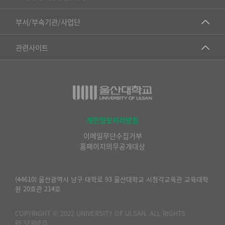
▷국어국문학부
공동기기센터
부서/부속기관/사업단
▷영어영문학과
공학교육혁신센터
건강가정지원센터
관련사이트
▷일본어·일본학과
과학영재교육원
교수협의회
▷중국어·중국학과
교무처교직팀
구내(경남)은행
▷프랑스어·프랑스학과
국어문화원
노동조합
▷스페인·중남미학과
국제교류처
생명윤리위원회
개인정보처리방침
▷역사·문화학과
기초과학연구소
이메일무단수집거부
온라인 기술거래 플랫폼
▷철학·상담학과
홈페이지의무공개대상
물리BK 미래혁신응집물질물리인재교육연구단
울산대신문
■사회과학대학
메이커스페이스
울산대학교 총동문회
(44610) 울산광역시 남구 대학로 93 울산대학교 시청각교육관 교육대학
▷사회과학부
원 20호관 214호
미래기술혁신융합형인재양성센터
울산대학교병원
ㆍ경제학전공
반구대암각화유적보존연구소
COPYRIGHT © 2022 UNIVERSITY OF ULSAN. ALL RIGHTS
캠퍼스안전관리
ㆍ행정학전공
RESERVED.