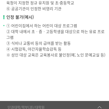
육청이 지정한 정규 유치원 및 초·중등학교
⑥ 공공기관이 인정한 비영리 기관
인정 불가(예시)
① 어린이집에서 하는 어린이 대상 프로그램
② 대학 내에서 초ㆍ중ㆍ고등학생을 대상으로 하는 유료 프로
그램
③ 식비나 교통비 등의 급여를 받는 활동
④ 시험감독, 야간자율학습감독 등
※ 성인 대상 교육은 교육봉사로 불인정(예; 노인 문예교실 등)
■인문대학
단과대학/학부(과)/대학원