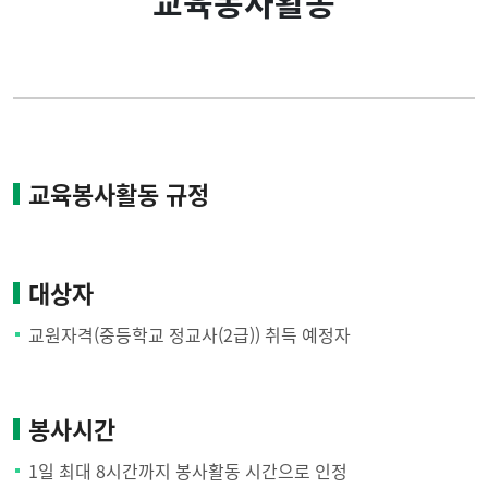
교육봉사활동
입학안내
전문상담교사(1급) 자격
증 취득
전공안내
부전공 자격취득
학사안내
교육봉사활동 규정
기본이수과목
교원자격 취득
교직과목
대상자
커뮤니티
교원자격(중등학교 정교사(2급)) 취득 예정자
학교현장실습
교육봉사활동
봉사시간
1일 최대 8시간까지 봉사활동 시간으로 인정
교직 적성 및 인성검사