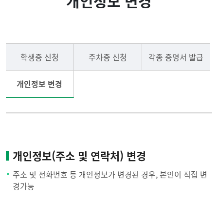
개인정보 변경
입학안내
자료실
전공안내
Q&A(질의 응답)
학생증 신청
주차증 신청
각종 증명서 발급
학사안내
FAQ(자주 묻는 질문)
개인정보 변경
교원자격 취득
생활안내
커뮤니티
포토갤러리
개인정보(주소 및 연락처) 변경
주소 및 전화번호 등 개인정보가 변경된 경우, 본인이 직접 변
경가능