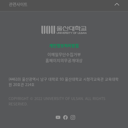
건강가정지원센터
관련사이트
▷일본어·일본학과
과학영재교육원
교수협의회
▷중국어·중국학과
교무처교직팀
구내(경남)은행
▷프랑스어·프랑스학과
국어문화원
노동조합
▷스페인·중남미학과
국제교류처
생명윤리위원회
개인정보처리방침
▷역사·문화학과
기초과학연구소
이메일무단수집거부
온라인 기술거래 플랫폼
▷철학·상담학과
홈페이지의무공개대상
물리BK 미래혁신응집물질물리인재교육연구단
울산대신문
■사회과학대학
메이커스페이스
울산대학교 총동문회
(44610) 울산광역시 남구 대학로 93 울산대학교 시청각교육관 교육대학
▷사회과학부
원 20호관 214호
미래기술혁신융합형인재양성센터
울산대학교병원
ㆍ경제학전공
반구대암각화유적보존연구소
COPYRIGHT © 2022 UNIVERSITY OF ULSAN. ALL RIGHTS
캠퍼스안전관리
ㆍ행정학전공
RESERVED.
보육교사교육원
UCLASS
ㆍ국제관계학전공
산학연협력선도대학육성사업(LINC3.0)사업단
ㆍ사회·복지학전공