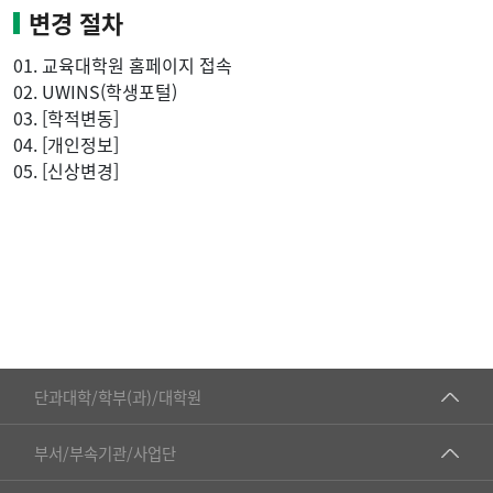
변경 절차
01. 교육대학원 홈페이지 접속
02. UWINS(학생포털)
03. [학적변동]
04. [개인정보]
05. [신상변경]
■인문대학
단과대학/학부(과)/대학원
▷국어국문학부
공동기기센터
부서/부속기관/사업단
▷영어영문학과
공학교육혁신센터