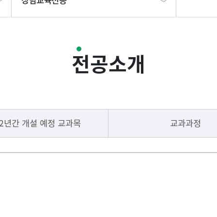
교육행정 및 다문화교육전공
전공소개
상담교육전공
국어교육전공
2년간 개설 예정 교과목
교과과정
영어교육전공
중국어교육전공
역사교육전공