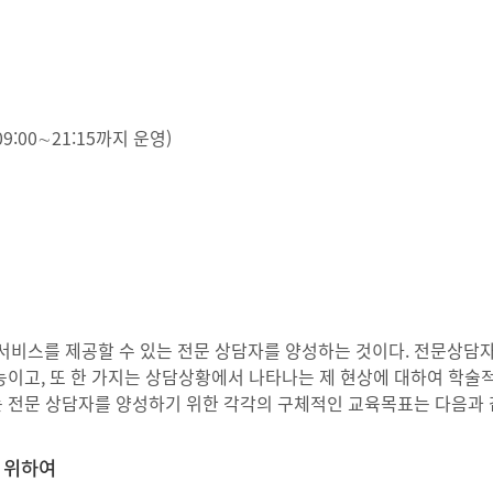
박물관・미술관교육전공
유아교육전공
9:00∼21:15까지 운영)
수학교육전공
체육교육전공
교육과정전공
스를 제공할 수 있는 전문 상담자를 양성하는 것이다. 전문상담자가
인공지능(AI)융합교육전공
능이고, 또 한 가지는 상담상황에서 나타나는 제 현상에 대하여 학술
 전문 상담자를 양성하기 위한 각각의 구체적인 교육목표는 다음과 
교육공학전공
 위하여