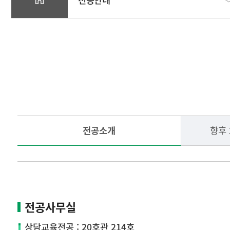
대학원안내
입학안내
전공안내
전공소개
향후 
학사안내
교원자격 취득
커뮤니티
전공사무실
상담교육전공 : 20호관 214호